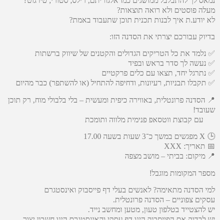
נמאס לך להתבלבל ממושגים כמו אלגוריתם, רילס, סטורי, טירגוט?
מעלה פוסטים ולא רואה תוצאות?
לא יודע.ת איך לבנות תכנית תוכן שתעבוד באמת?
בדיוק עבורכם יצרתי את הסדנה הזו:
✅ נלמד את כל הטריקים הגדולים והקטנים של שיווק ברשתות
✅ נעשה לך סדר בראש ובפיד
✅ נתרגל יחד, תצאו עם כלים פרקטיים
✅ תקבלו תבניות, רעיונות, ודחיפה להתחיל (או להשתפר) כבר מהיום
📍 הסדנה פרונטלית, באווירה כיפית ומעשית – בלי בלבולי מוח, רק תוכן
שעובד!
עם קבוצת ווטסאפ פנימית מלווה ותומכת
🕒 X מפגשים במשך כ־3 שעות בשעה 17.00
📅 תאריך: XXX
📍 מיקום: בביתי – מושב מצפה
מספר המקומות מוגבל!
למי הסדנה מתאימה? לאנשים בעלי דף פייסבוק ואינסטגרם
עסקים צפוניים – הסדנה פרונטלית.
יש להצטייד בטלפון טעון, מטען ומחשב נייד.
יש לבדוק אם הפייסבוק הינו דף עסקי והאינסטגרם הינו חשבון יצור