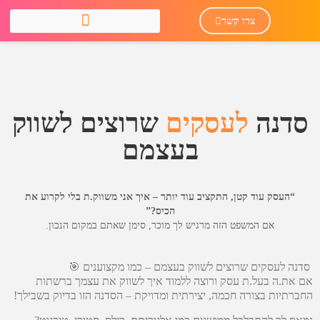
צרו קשר
סדנה
לעסקים
שרוצים לשווק
בעצמם
“
העסק
עוד
קטן,
התקציב
עוד
יותר –
איך
אני
משווק.ת
בלי
לקרוע
את
הכיס?”
אם
המשפט
הזה
מרגיש
לך
מוכר,
סימן
שאתם
במקום
הנכון.
סדנה לעסקים שרוצים לשווק בעצמם – כמו מקצוענים 🎯
אם את.ה בעל.ת עסק ורוצה ללמוד איך לשווק את עצמך ברשתות
החברתיות בצורה חכמה, יצירתית ומדויקת – הסדנה הזו בדיוק בשבילך!