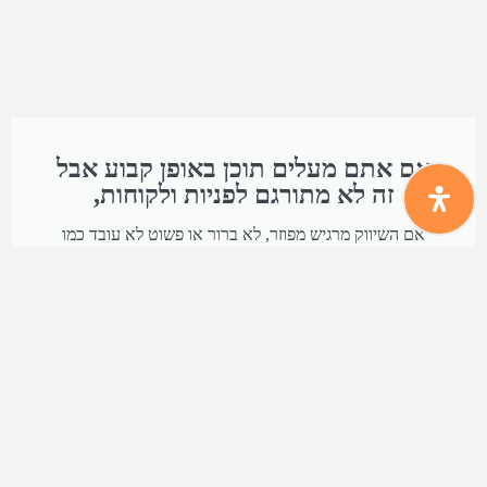
אם אתם מעלים תוכן באופן קבוע אבל
זה לא מתורגם לפניות ולקוחות,
אם השיווק מרגיש מפוזר, לא ברור או פשוט לא עובד כמו
שציפיתם… אתם לא לבד. ברוב המקרים, הבעיה היא לא
בעשייה - אלא בחוסר באסטרטגיה מדויקת שמחברת בין
הכל.
לקביעת שיחה אסטרטגית
מה אני עושה?
אני עוזרת לכם להפוך את העסק שלכם
לנוכחות דיגיטלית ברורה, בולטת ומדויקת: