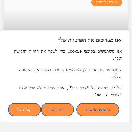
סושיאל לעסקים
אנו מעריכים את הפרטיות שלך
אנו משתמשים בקובצי Cookie כדי לשפר את חוויית הגלישה 
שלך, 
להציג מודעות או תוכן מותאמים אישית ולנתח את התנועה 
לינק לווטסאפ לסטורי
שלנו. 
על ידי לחיצה על "קבל הכל", אתה מסכים לשימוש שלנו 
היי לכולכם! 📌 הדגמה #1 – לינק לוואטסאפ לסטורי מצרפת לכם
בקובצי Cookie.
דוגמה ללינק שניתן להטמיע בסטורי, כדי שהלקוחות יוכלו לפנות
התאמה אישית
דחה הכל
קבל הכל
READ MORE +
יולי 14, 2025
9:10
אין תגובות