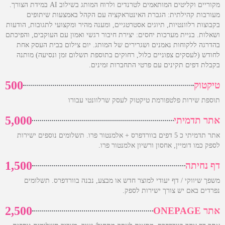
מקוריים וקליטים המותאמים לטרנדים ולרוח המותג בשילוב AI במידת הצורך.
מעורבות קהילתית: הגברת האינטראקציה עם הקהל באמצעות שיתופים
בקבוצות רלוונטיות, תיוגים אסטרטגיים, ומענה מהיר ומקצועי לתגובות, הודעות
ושאלות. בניית מערכות יחסים: יצירת חיבור רגשי ואמון עם העוקבים, והפיכתם
בהדרגה ללקוחות נאמנים ושגרירים של המותג. יום צילום בבית העסק אחת
לחודש (לעסקים צפוניים כלול, רחוקים בתוספת תשלום זמן ונסיעה) מותנה
בקבלת דפים תקינים עם פרטי התחברות זמינים.
500
טיקטוק
תוספת שירות פלטפורמת טיקטוק לעסק שרלוונטי עבורו
5,000
אתר תדמיתי
אתר תדמיתי כ 5 דפים בוורדפרס + אלמנטור פרו. תשלומים נוספים ישירות
לספק כמו דומיין, אחסון ורשיון אלמנטור פרו.
1,500
דף נחיתה
משפך שיווקי / דף יעודי למוצר חדש או מבצע, נבנה בוורדפרס. תשלומים
נפרדים באם יש צורך ישירות לספק.
2,500
אתר ONEPAGE